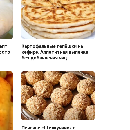
цепт
Картофельные лепёшки на
росто
кефире. Аппетитная выпечка:
без добавления яиц
Печенье «Щелкунчик» с