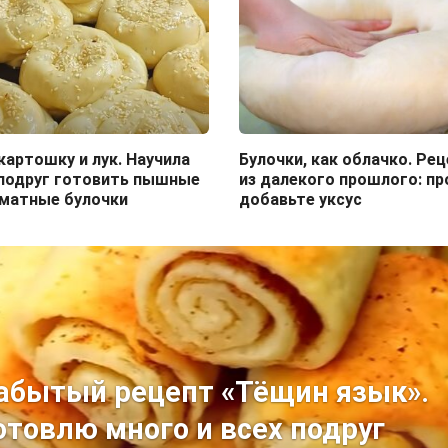
картошку и лук. Научила
Булочки, как облачко. Ре
 подруг готовить пышные
из далекого прошлого: п
оматные булочки
добавьте уксус
абытый рецепт «Тёщин язык».
отовлю много и всех подруг