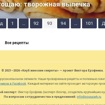
гощаю: творожная выпечка
ад
1
…
92
93
94
…
101
Д
Все рецепты
© 2021–2026 «Клуб женские секреты» — проект Виктора Ерофеева.
 русскоязычном сегменте. Наши проверенные рецепты и полезные сов
тников в Facebook
. Каждый материал на сайте проходит авторскую про
ый эксперт:
Виктор Ерофеев (эксперт-блогер, создатель крупнейших к
По вопросам сотрудничества и предложений:
info@souspark.ru
разрешено только с указанием прямой активной ссылки на источник. Мнение редакц