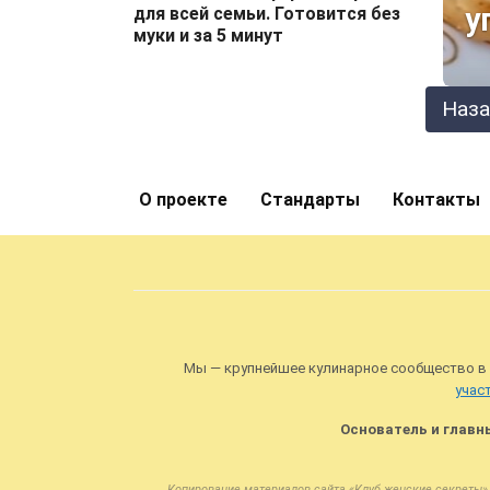
у
для всей семьи. Готовится без
муки и за 5 минут
Пагинация
Наз
записей
О проекте
Стандарты
Контакты
Мы — крупнейшее кулинарное сообщество в
учас
Основатель и главн
Копирование материалов сайта «Клуб женские секреты» 