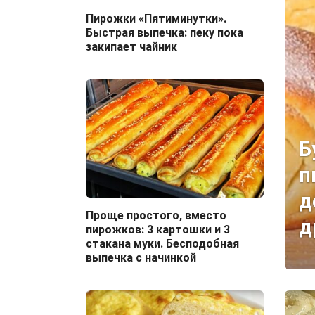
Пирожки «Пятиминутки».
Быстрая выпечка: пеку пока
закипает чайник
Б
п
д
Проще простого, вместо
д
пирожков: 3 картошки и 3
стакана муки. Бесподобная
выпечка с начинкой