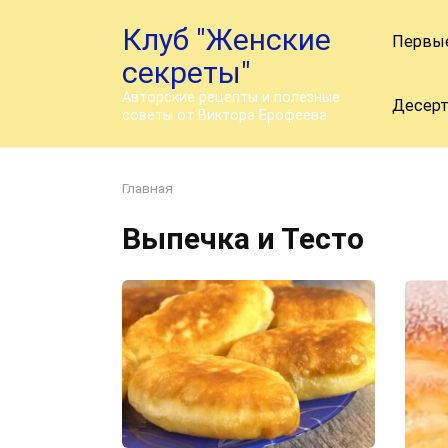
Перейти
Клуб "Женские
к
Первы
контенту
секреты"
Авторские рецепты и полезные
Десер
советы от Виктора Ерофеева
Главная
Выпечка и Тесто