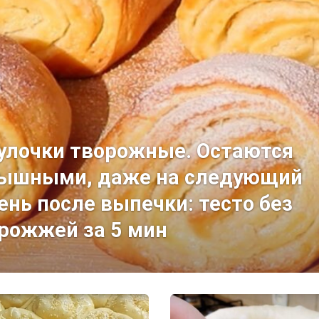
улочки творожные. Остаются
ышными, даже на следующий
ень после выпечки: тесто без
рожжей за 5 мин