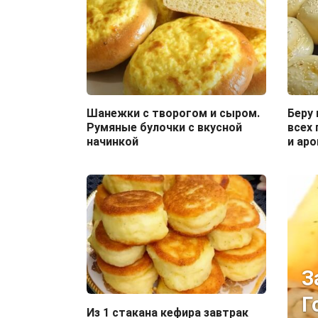
Шанежки с творогом и сыром.
Беру 
Румяные булочки с вкусной
всех
начинкой
и ар
З
Г
Из 1 стакана кефира завтрак