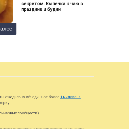
секретом. Выпечка к чаю в
праздник и будни
алее
еты ежедневно объединяют более
1 миллиона
верку
улинарных сообществ).
ии может не совпадать с мнением авторов комментариев.