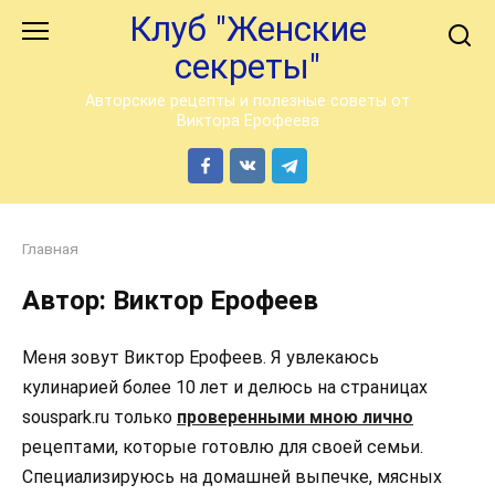
Перейти
Клуб "Женские
к
секреты"
контенту
Авторские рецепты и полезные советы от
Виктора Ерофеева
Главная
Автор:
Виктор Ерофеев
Меня зовут Виктор Ерофеев. Я увлекаюсь
кулинарией более 10 лет и делюсь на страницах
souspark.ru только
проверенными мною лично
рецептами, которые готовлю для своей семьи.
Специализируюсь на домашней выпечке, мясных