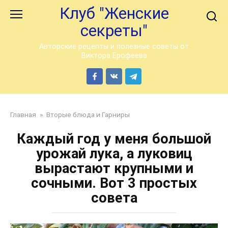
Перейти
Клуб "Женские
к
секреты"
контенту
Авторские рецепты и полезные советы от
Виктора Ерофеева
Главная
»
Вторые блюда и Гарниры
Каждый год у меня большой
урожай лука, а луковиц
вырастают крупными и
сочными. Вот 3 простых
совета