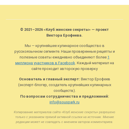
© 2021–2026 «Клуб женские секреты» — проект
Виктора Ерофеева.
Мы — крупнейшее кулинарное сообщество в
русскоязычном сегменте. Наши проверенные рецепты и
полезные советы ежедневно объединяют более
1
миллиона участников в Facebook
. Каждый материал на
сайте проходит авторскую проверку
Основатель и главный эксперт:
Виктор Ерофеев
(эксперт-блогер, создатель крупнейших кулинарных
сообществ).
По вопросам сотрудничества и предложений:
info@souspark.ru
Копирование материалов сайта «Клуб женские секреты» разрешено
только с указанием прямой активной ссылки на источник. Мнение
редакции может не совпадать с мнением авторов комментариев.