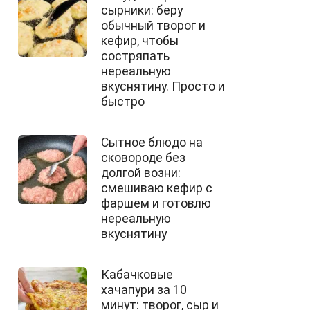
сырники: беру
обычный творог и
кефир, чтобы
состряпать
нереальную
вкуснятину. Просто и
быстро
Сытное блюдо на
сковороде без
долгой возни:
смешиваю кефир с
фаршем и готовлю
нереальную
вкуснятину
Кабачковые
хачапури за 10
минут: творог, сыр и