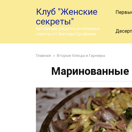
Перейти
Клуб "Женские
к
Первы
контенту
секреты"
Авторские рецепты и полезные
Десер
советы от Виктора Ерофеева
Главная
»
Вторые блюда и Гарниры
Маринованные 