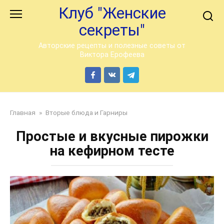
Перейти
Клуб "Женские
к
секреты"
контенту
Авторские рецепты и полезные советы от
Виктора Ерофеева
Главная
»
Вторые блюда и Гарниры
Простые и вкусные пирожки
на кефирном тесте