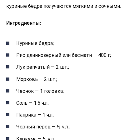
куриные бёдра получаются мягкими и сочными.
Ингредиенты:
Куриные бедра;
Рис длиннозерный или басмати — 400 г;
Лук репчатый — 2 шт.;
Морковь — 2 шт.;
Чеснок — 1 головка;
Соль — 1,5 ч.л.;
Паприка — 1 ч.л.;
Черный перец — ½ ч.л.;
Куркума — ½ ч.л.;