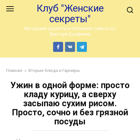
Перейти
Клуб "Женские
к
секреты"
контенту
Авторские рецепты и полезные советы от
Виктора Ерофеева
Главная
»
Вторые блюда и Гарниры
Ужин в одной форме: просто
кладу курицу, а сверху
засыпаю сухим рисом.
Просто, сочно и без грязной
посуды