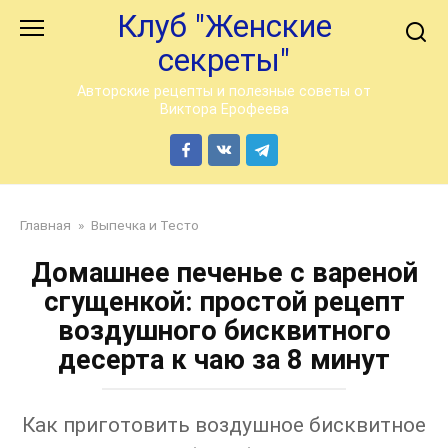
Перейти
Клуб "Женские
к
секреты"
контенту
Авторские рецепты и полезные советы от
Виктора Ерофеева
Главная
»
Выпечка и Тесто
Домашнее печенье с вареной
сгущенкой: простой рецепт
воздушного бисквитного
десерта к чаю за 8 минут
Как приготовить воздушное бисквитное