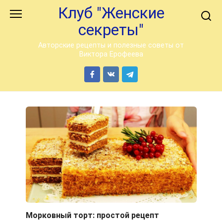
Перейти
Клуб "Женские
к
секреты"
контенту
Авторские рецепты и полезные советы от
Виктора Ерофеева
Морковный торт: простой рецепт