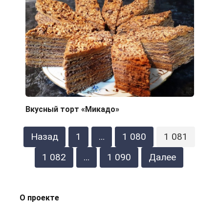
Вкусный торт «Микадо»
Пагинация
Назад
1
…
1 080
1 081
записей
1 082
…
1 090
Далее
О проекте