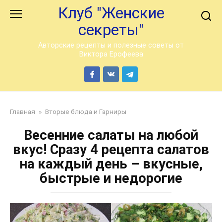
Перейти
Клуб "Женские
к
секреты"
контенту
Авторские рецепты и полезные советы от
Виктора Ерофеева
Главная
»
Вторые блюда и Гарниры
Весенние салаты на любой
вкус! Сразу 4 рецепта салатов
на каждый день – вкусные,
быстрые и недорогие