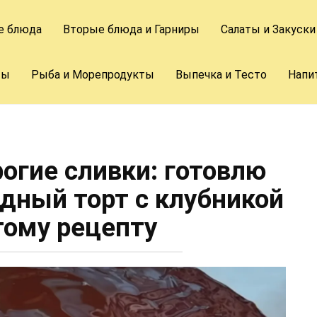
е блюда
Вторые блюда и Гарниры
Салаты и Закуски
ты
Рыба и Морепродукты
Выпечка и Тесто
Напи
рогие сливки: готовлю
ный торт с клубникой
тому рецепту