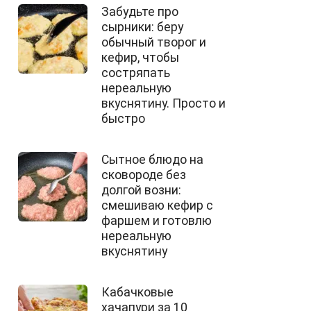
Забудьте про
сырники: беру
обычный творог и
кефир, чтобы
состряпать
нереальную
вкуснятину. Просто и
быстро
Сытное блюдо на
сковороде без
долгой возни:
смешиваю кефир с
фаршем и готовлю
нереальную
вкуснятину
Кабачковые
хачапури за 10