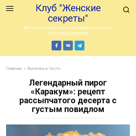
Перейти
Клуб "Женские
к
секреты"
контенту
Авторские рецепты и полезные советы от
Виктора Ерофеева
Главная
»
Выпечка и Тесто
Легендарный пирог
«Каракум»: рецепт
рассыпчатого десерта с
густым повидлом