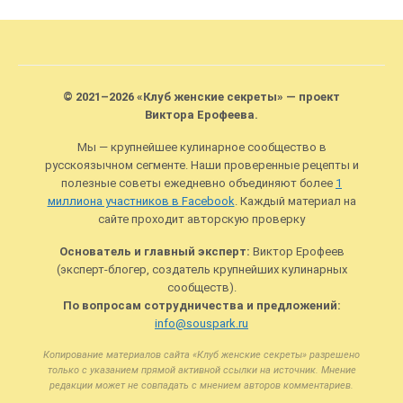
© 2021–2026 «Клуб женские секреты» — проект
Виктора Ерофеева.
Мы — крупнейшее кулинарное сообщество в
русскоязычном сегменте. Наши проверенные рецепты и
полезные советы ежедневно объединяют более
1
миллиона участников в Facebook
. Каждый материал на
сайте проходит авторскую проверку
Основатель и главный эксперт:
Виктор Ерофеев
(эксперт-блогер, создатель крупнейших кулинарных
сообществ).
По вопросам сотрудничества и предложений:
info@souspark.ru
Копирование материалов сайта «Клуб женские секреты» разрешено
только с указанием прямой активной ссылки на источник. Мнение
редакции может не совпадать с мнением авторов комментариев.