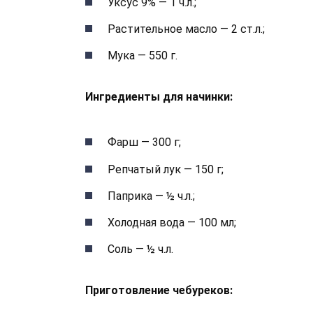
Уксус 9% — 1 ч.л.;
Растительное масло — 2 ст.л.;
Мука — 550 г.
Ингредиенты для начинки:
Фарш — 300 г;
Репчатый лук — 150 г;
Паприка — ½ ч.л.;
Холодная вода — 100 мл;
Соль — ½ ч.л.
Приготовление чебуреков: