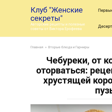
Перейти
Клуб "Женские
к
Первы
контенту
секреты"
Авторские рецепты и полезные
Десер
советы от Виктора Ерофеева
Главная
»
Вторые блюда и Гарниры
Чебуреки, от 
оторваться: реце
хрустящей кор
пуз