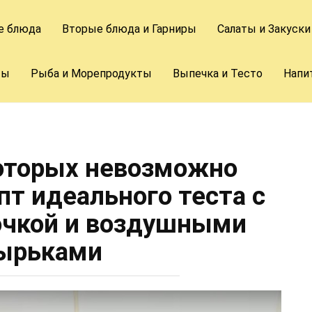
е блюда
Вторые блюда и Гарниры
Салаты и Закуски
ты
Рыба и Морепродукты
Выпечка и Тесто
Напи
которых невозможно
пт идеального теста с
очкой и воздушными
ырьками