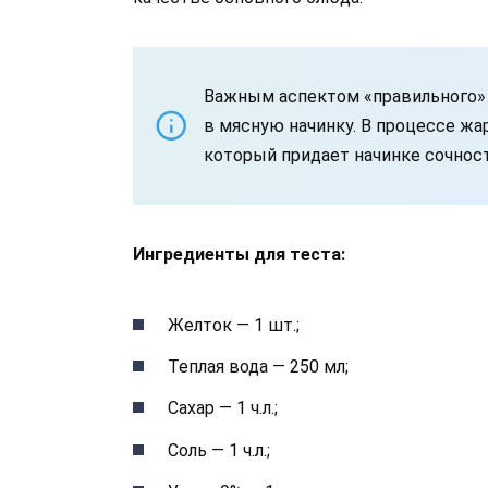
Важным аспектом «правильного» 
в мясную начинку. В процессе ж
который придает начинке сочност
Ингредиенты для теста:
Желток — 1 шт.;
Теплая вода — 250 мл;
Сахар — 1 ч.л.;
Соль — 1 ч.л.;