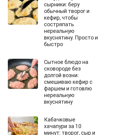
сырники: беру
обычный творог и
кефир, чтобы
состряпать
нереальную
вкуснятину. Просто и
быстро
Сытное блюдо на
сковороде без
долгой возни:
смешиваю кефир с
фаршем и готовлю
нереальную
вкуснятину
Кабачковые
хачапури за 10
минут: творог, сыр и