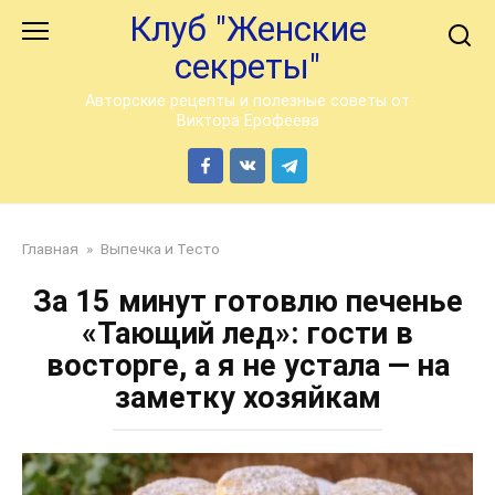
Перейти
Клуб "Женские
к
секреты"
контенту
Авторские рецепты и полезные советы от
Виктора Ерофеева
Главная
»
Выпечка и Тесто
За 15 минут готовлю печенье
«Тающий лед»: гости в
восторге, а я не устала — на
заметку хозяйкам