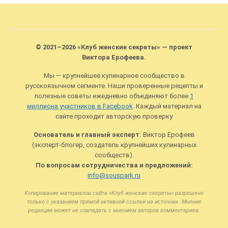
© 2021–2026 «Клуб женские секреты» — проект
Виктора Ерофеева.
Мы — крупнейшее кулинарное сообщество в
русскоязычном сегменте. Наши проверенные рецепты и
полезные советы ежедневно объединяют более
1
миллиона участников в Facebook
. Каждый материал на
сайте проходит авторскую проверку
Основатель и главный эксперт:
Виктор Ерофеев
(эксперт-блогер, создатель крупнейших кулинарных
сообществ).
По вопросам сотрудничества и предложений:
info@souspark.ru
Копирование материалов сайта «Клуб женские секреты» разрешено
только с указанием прямой активной ссылки на источник. Мнение
редакции может не совпадать с мнением авторов комментариев.