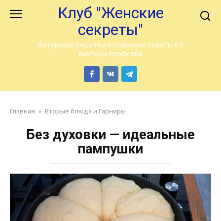
Перейти
Клуб "Женские
к
секреты"
контенту
Авторские рецепты и полезные советы от
Виктора Ерофеева
Главная
»
Вторые блюда и Гарниры
Без духовки — идеальные
пампушки