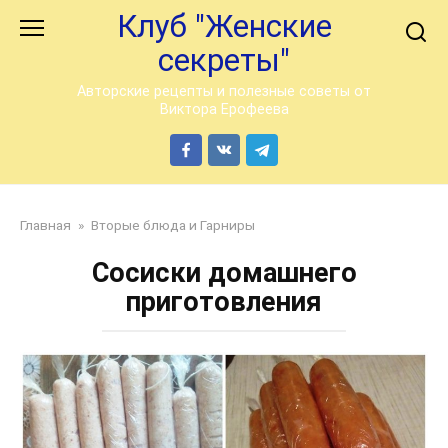
Перейти
Клуб "Женские
к
секреты"
контенту
Авторские рецепты и полезные советы от
Виктора Ерофеева
Главная
»
Вторые блюда и Гарниры
Сосиски домашнего
приготовления