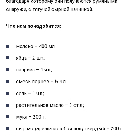
благодаря которому они получаются румяными
снаружи, с тягучей сырной начинкой.
Что нам понадобится:
молоко – 400 мл;
яйца – 2 шт.;
паприка – 1 ч.л.;
смесь перцев – ½ ч.л.;
соль – 1 ч.л.;
растительное масло – 3 ст.л.;
мука – 200 г;
сыр моцарелла и любой полутвёрдый – 200 г.