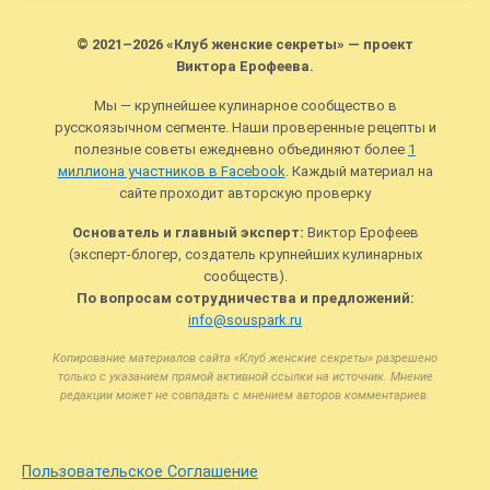
© 2021–2026 «Клуб женские секреты» — проект
Виктора Ерофеева.
Мы — крупнейшее кулинарное сообщество в
русскоязычном сегменте. Наши проверенные рецепты и
полезные советы ежедневно объединяют более
1
миллиона участников в Facebook
. Каждый материал на
сайте проходит авторскую проверку
Основатель и главный эксперт:
Виктор Ерофеев
(эксперт-блогер, создатель крупнейших кулинарных
сообществ).
По вопросам сотрудничества и предложений:
info@souspark.ru
Копирование материалов сайта «Клуб женские секреты» разрешено
только с указанием прямой активной ссылки на источник. Мнение
редакции может не совпадать с мнением авторов комментариев.
Пользовательское Соглашение