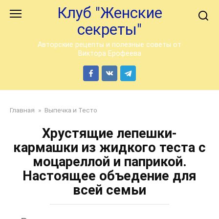
Перейти
Клуб "Женские
к
секреты"
контенту
Авторские рецепты и полезные советы от
Виктора Ерофеева
Главная
»
Выпечка и Тесто
Хрустящие лепешки-
кармашки из жидкого теста с
моцареллой и паприкой.
Настоящее объедение для
всей семьи