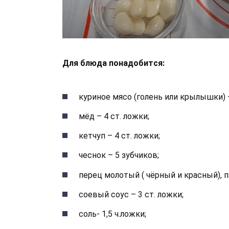
Для блюда понадобится:
куриное мясо (голень или крылышки) –
мёд – 4 ст. ложки;
кетчуп – 4 ст. ложки;
чеснок – 5 зубчиков;
перец молотый ( чёрный и красный), па
соевый соус – 3 ст. ложки;
соль- 1,5 ч.ложки;