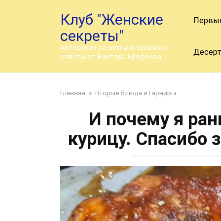
Перейти
Клуб "Женские
к
Первы
контенту
секреты"
Авторские рецепты и полезные
Десер
советы от Виктора Ерофеева
Главная
»
Вторые блюда и Гарниры
И почему я ран
курицу. Спасибо 