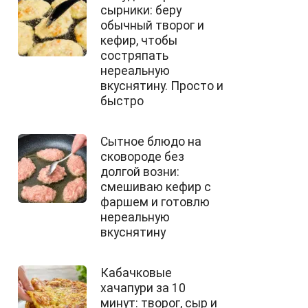
сырники: беру
обычный творог и
кефир, чтобы
состряпать
нереальную
вкуснятину. Просто и
быстро
Сытное блюдо на
сковороде без
долгой возни:
смешиваю кефир с
фаршем и готовлю
нереальную
вкуснятину
Кабачковые
хачапури за 10
минут: творог, сыр и