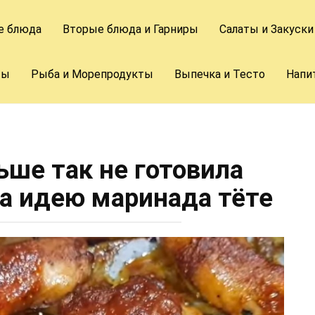
е блюда
Вторые блюда и Гарниры
Салаты и Закуски
ты
Рыба и Морепродукты
Выпечка и Тесто
Напи
ьше так не готовила
за идею маринада тёте