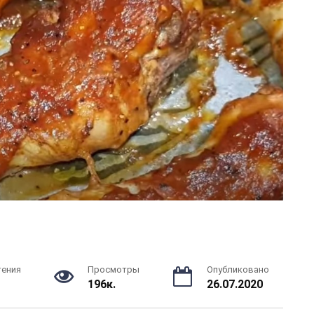
тения
Просмотры
Опубликовано
196к.
26.07.2020