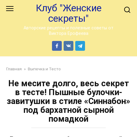
Перейти
Клуб "Женские
к
секреты"
контенту
Авторские рецепты и полезные советы от
Виктора Ерофеева
Главная
»
Выпечка и Тесто
Не месите долго, весь секрет
в тесте! Пышные булочки-
завитушки в стиле «Синнабон»
под бархатной сырной
помадкой