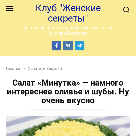
Перейти
Клуб "Женские
к
секреты"
контенту
Авторские рецепты и полезные советы от
Виктора Ерофеева
Главная
»
Салаты и Закуски
Салат «Минутка» — намного
интереснее оливье и шубы. Ну
очень вкусно