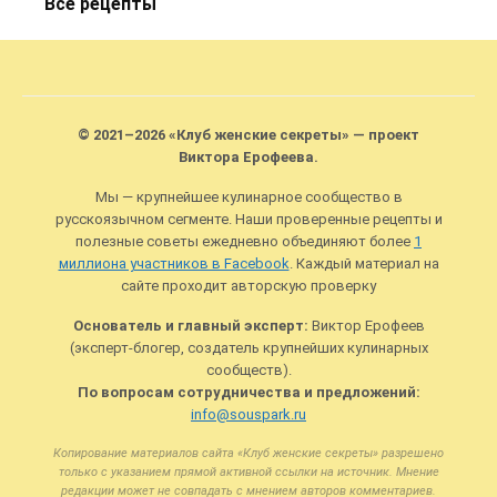
Все рецепты
© 2021–2026 «Клуб женские секреты» — проект
Виктора Ерофеева.
Мы — крупнейшее кулинарное сообщество в
русскоязычном сегменте. Наши проверенные рецепты и
полезные советы ежедневно объединяют более
1
миллиона участников в Facebook
. Каждый материал на
сайте проходит авторскую проверку
Основатель и главный эксперт:
Виктор Ерофеев
(эксперт-блогер, создатель крупнейших кулинарных
сообществ).
По вопросам сотрудничества и предложений:
info@souspark.ru
Копирование материалов сайта «Клуб женские секреты» разрешено
только с указанием прямой активной ссылки на источник. Мнение
редакции может не совпадать с мнением авторов комментариев.