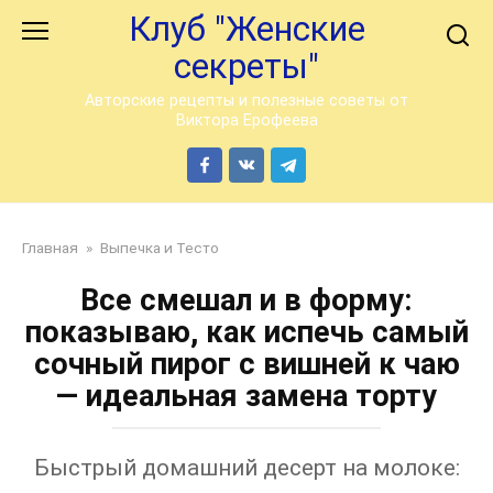
Перейти
Клуб "Женские
к
секреты"
контенту
Авторские рецепты и полезные советы от
Виктора Ерофеева
Главная
»
Выпечка и Тесто
Все смешал и в форму:
показываю, как испечь самый
сочный пирог с вишней к чаю
— идеальная замена торту
Быстрый домашний десерт на молоке: