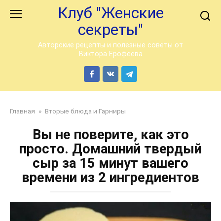
Перейти
Клуб "Женские
к
секреты"
контенту
Авторские рецепты и полезные советы от
Виктора Ерофеева
Главная
»
Вторые блюда и Гарниры
Вы не поверите, как это
просто. Домашний твердый
сыр за 15 минут вашего
времени из 2 ингредиентов