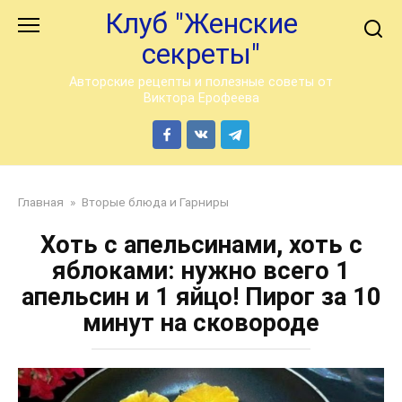
Перейти
Клуб "Женские
к
секреты"
контенту
Авторские рецепты и полезные советы от
Виктора Ерофеева
Главная
»
Вторые блюда и Гарниры
Хоть с апельсинами, хоть с
яблоками: нужно всего 1
апельсин и 1 яйцо! Пирог за 10
минут на сковороде