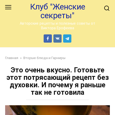
Перейти
Клуб "Женские
к
секреты"
контенту
Авторские рецепты и полезные советы от
Виктора Ерофеева
Главная
»
Вторые блюда и Гарниры
Это очень вкусно. Готовьте
этот потрясающий рецепт без
духовки. И почему я раньше
так не готовила