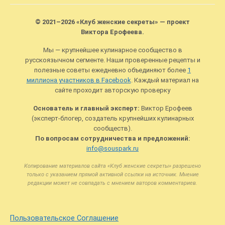
© 2021–2026 «Клуб женские секреты» — проект
Виктора Ерофеева.
Мы — крупнейшее кулинарное сообщество в
русскоязычном сегменте. Наши проверенные рецепты и
полезные советы ежедневно объединяют более
1
миллиона участников в Facebook
. Каждый материал на
сайте проходит авторскую проверку
Основатель и главный эксперт:
Виктор Ерофеев
(эксперт-блогер, создатель крупнейших кулинарных
сообществ).
По вопросам сотрудничества и предложений:
info@souspark.ru
Копирование материалов сайта «Клуб женские секреты» разрешено
только с указанием прямой активной ссылки на источник. Мнение
редакции может не совпадать с мнением авторов комментариев.
Пользовательское Соглашение