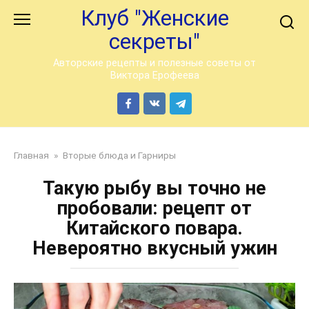
Перейти
Клуб "Женские
к
секреты"
контенту
Авторские рецепты и полезные советы от
Виктора Ерофеева
Главная
»
Вторые блюда и Гарниры
Такую рыбу вы точно не
пробовали: рецепт от
Китайского повара.
Невероятно вкусный ужин