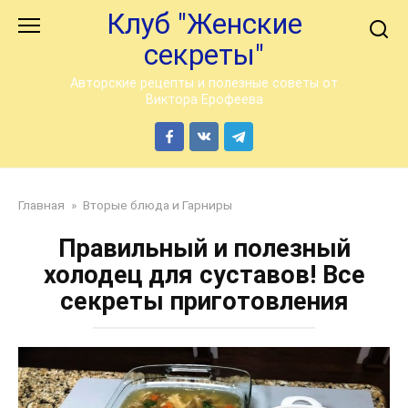
Перейти
Клуб "Женские
к
секреты"
контенту
Авторские рецепты и полезные советы от
Виктора Ерофеева
Главная
»
Вторые блюда и Гарниры
Правильный и полезный
холодец для суставов! Все
секреты приготовления