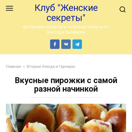
Перейти
Клуб "Женские
к
секреты"
контенту
Авторские рецепты и полезные советы от
Виктора Ерофеева
Главная
»
Вторые блюда и Гарниры
Вкусные пирожки с самой
разной начинкой