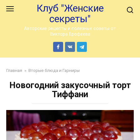
Перейти
Клуб "Женские
к
секреты"
контенту
Авторские рецепты и полезные советы от
Виктора Ерофеева
Главная
»
Вторые блюда и Гарниры
Новогодний закусочный торт
Тиффани