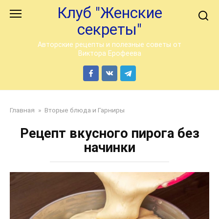
Перейти
Клуб "Женские
к
секреты"
контенту
Авторские рецепты и полезные советы от
Виктора Ерофеева
Главная
»
Вторые блюда и Гарниры
Рецепт вкусного пирога без
начинки