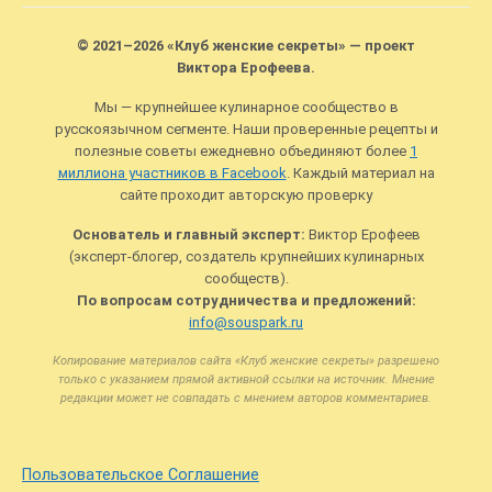
© 2021–2026 «Клуб женские секреты» — проект
Виктора Ерофеева.
Мы — крупнейшее кулинарное сообщество в
русскоязычном сегменте. Наши проверенные рецепты и
полезные советы ежедневно объединяют более
1
миллиона участников в Facebook
. Каждый материал на
сайте проходит авторскую проверку
Основатель и главный эксперт:
Виктор Ерофеев
(эксперт-блогер, создатель крупнейших кулинарных
сообществ).
По вопросам сотрудничества и предложений:
info@souspark.ru
Копирование материалов сайта «Клуб женские секреты» разрешено
только с указанием прямой активной ссылки на источник. Мнение
редакции может не совпадать с мнением авторов комментариев.
Пользовательское Соглашение