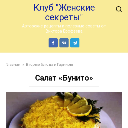
Перейти
Клуб "Женские
к
секреты"
контенту
Авторские рецепты и полезные советы от
Виктора Ерофеева
Главная
»
Вторые блюда и Гарниры
Салат «Бунито»