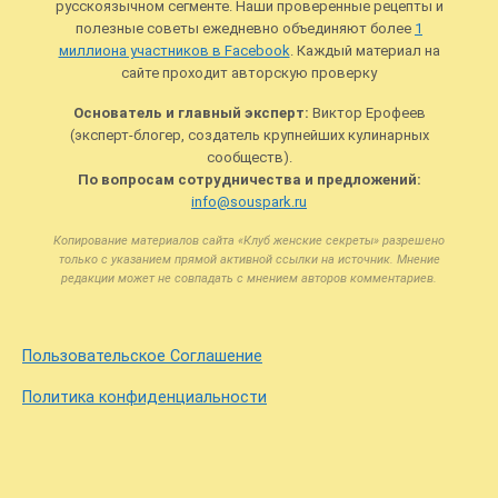
русскоязычном сегменте. Наши проверенные рецепты и
полезные советы ежедневно объединяют более
1
миллиона участников в Facebook
. Каждый материал на
сайте проходит авторскую проверку
Основатель и главный эксперт:
Виктор Ерофеев
(эксперт-блогер, создатель крупнейших кулинарных
сообществ).
По вопросам сотрудничества и предложений:
info@souspark.ru
Копирование материалов сайта «Клуб женские секреты» разрешено
только с указанием прямой активной ссылки на источник. Мнение
редакции может не совпадать с мнением авторов комментариев.
Пользовательское Соглашение
Политика конфиденциальности