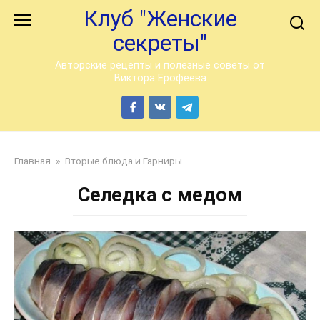
Перейти
Клуб "Женские
к
секреты"
контенту
Авторские рецепты и полезные советы от
Виктора Ерофеева
Главная
»
Вторые блюда и Гарниры
Селедка с медом