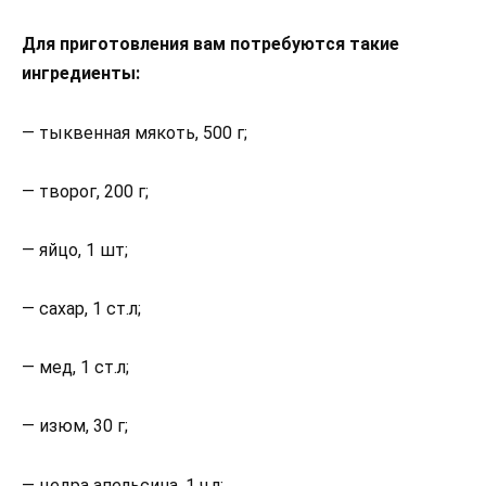
Для приготовления вам потребуются такие
ингредиенты:
— тыквенная мякоть, 500 г;
— творог, 200 г;
— яйцо, 1 шт;
— сахар, 1 ст.л;
— мед, 1 ст.л;
— изюм, 30 г;
— цедра апельсина, 1 ч.л;