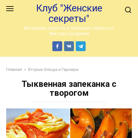
Перейти
Клуб "Женские
к
секреты"
контенту
Авторские рецепты и полезные советы от
Виктора Ерофеева
Главная
»
Вторые блюда и Гарниры
Тыквенная запеканка с
творогом